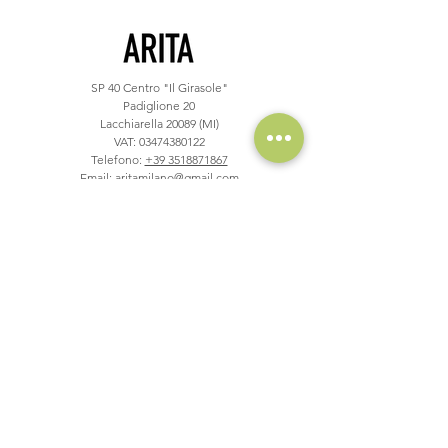
SP 40
Centro "Il Girasole"
Padiglione 20
Lacchiarella 20089 (MI)
VAT:
03474380122
Telefono:
+39 3518871867
Email: aritamilano@gmail.com
Servizi e assistenza
Contattaci +39 3518871867
Scrivici su Whatsapp
Ordina via APP
FAQ ordini e sito
Prenota una videochiamata
Info e azienda